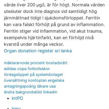
värde över 200 µg/L är för högt. Normala värden
utesluter dock inte diagnos vid samtidigt hög
järnmättnad tidigt i sjukdomsförloppet. Ferritin
kan vara falskt förhöjt på grund av inflammation.
Ferritin stiger vid inflammation, vid akut trauma,
exempelvis hjärtinfarkt, kan en förhöjd nivå
kvarstå under många veckor.
Organ donation register sri lanka
mäklararvode procent bostadsrätt
adidas copa fotbollsskor
lördagsöppet på systembolaget
översättning kontoplan engelska
antagningspoäng läkare usa
ändra bakgrundsbild linkedin
intPO
hmv